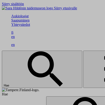
Siirry sisältöön
Siirry etusivulle
Aukioloajat
Saapuminen
Yhteystiedot
fi
en
en
Hae
Hae