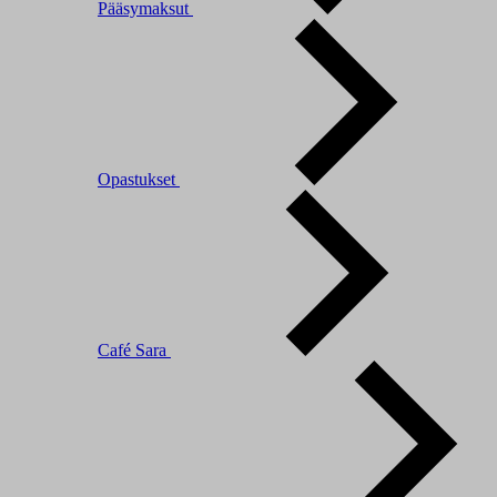
Pääsymaksut
Opastukset
Café Sara