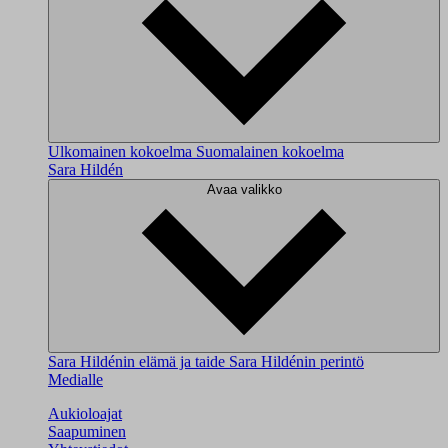
Ulkomainen kokoelma
Suomalainen kokoelma
Sara Hildén
Avaa valikko
Sara Hildénin elämä ja taide
Sara Hildénin perintö
Medialle
Aukioloajat
Saapuminen