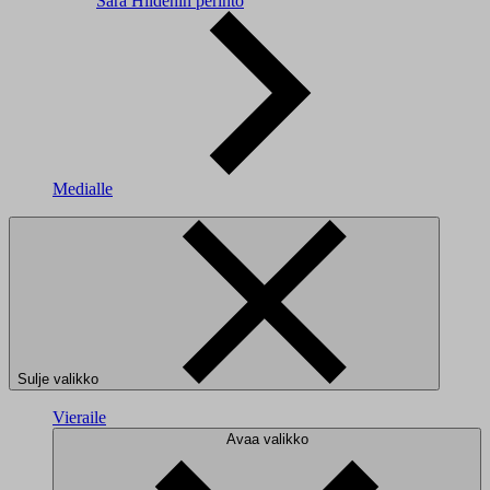
Sara Hildénin perintö
Medialle
Sulje valikko
Vieraile
Avaa valikko