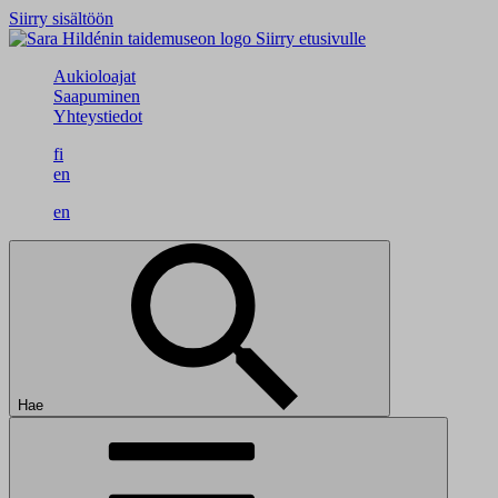
Siirry sisältöön
Siirry etusivulle
Aukioloajat
Saapuminen
Yhteystiedot
fi
en
en
Hae