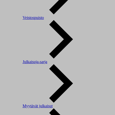
Veistospuisto
Julkaisuja-sarja
Myytävät julkaisut