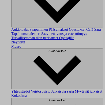
Aukioloajat
Saapuminen
Pääsymaksut
Opastukset
Café Sara
Tapahtumakalenteri
Saavutettavuus ja esteettömyys
Turvallisemman tilan periaatteet
Opettajille
Näyttelyt
Museo
Avaa valikko
Yhteystiedot
Veistospuisto
Julkaisuja-sarja
Myytävät julkaisut
Kokoelma
Avaa valikko