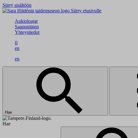
Siirry sisältöön
Siirry etusivulle
Aukioloajat
Saapuminen
Yhteystiedot
fi
en
en
Hae
Hae