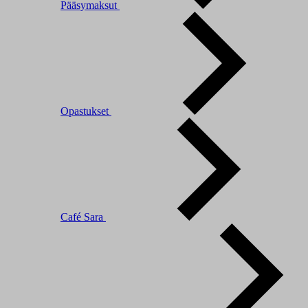
Pääsymaksut
Opastukset
Café Sara