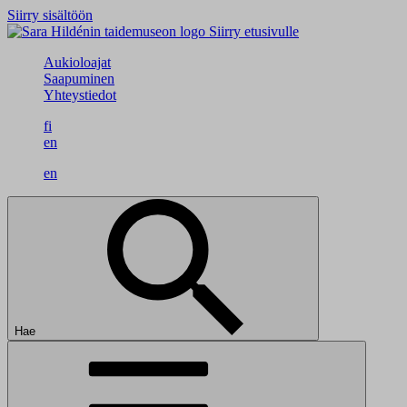
Siirry sisältöön
Siirry etusivulle
Aukioloajat
Saapuminen
Yhteystiedot
fi
en
en
Hae