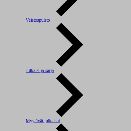
Veistospuisto
Julkaisuja-sarja
Myytävät julkaisut