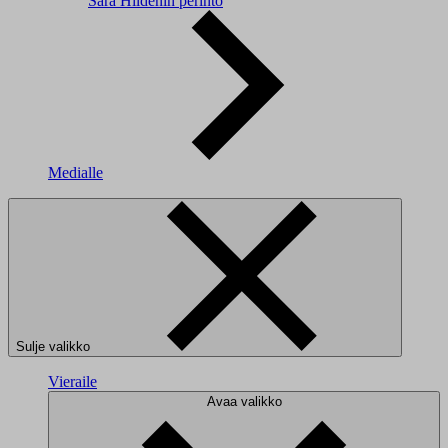
Sara Hildénin perintö
Medialle
Sulje valikko
Vieraile
Avaa valikko