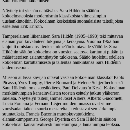
Sara Hildénin taidemuseo
Näyttely toi yleisön nähtäväksi Sara Hildénin säätiön
kokoelmateoksia modernismin klassikoista viimeisimpiin
uushankintoihin. Kokoelman keskeisistä suomalaisista taiteilijoista
esitellään Erik Enroth.
Tamperelainen liikenainen Sara Hildén (1905–1993) teki mittavan
elämäntyön kuvataiteen tukijana ja kerääjänä. Vuonna 1962 hän
lahjoitti omistamansa teokset nimeään kantavalle säätiölle. Sara
Hildénin säätiön kokoelma on vuosien saatossa karttunut pitkän ja
määrätietoisen asiantuntijatyön tuloksena. Säätiö huolehtii edelleen
kokoelman kartuttamisesta ja tallentaa hankintansa Sara Hildénin
taidemuseoon.
Museon aulassa kävijän ottavat vastaan kokoelman klassikot Pablo
Picasso, Yves Tanguy, Pierre Bonnard ja Helene Schjerfbeck sekä
Sara Hildénin oma suosikkiteos, Paul Delvaux’n Kesä. Kokoelman
merkittävimpien kansainvälisten teosten esittely jatkuu yläkerran
saleissa. Näyttelyn taiteilijanimet Josef Albers, Alberto Giacometti,
Lucio Fontana ja Fernand Léger muiden muassa ovat viime
vuosisadan taiteen suuria mestareita ja edustavat sen tärkeimpiä
suuntauksia. Francis Baconin muotokuvatutkielma
elämänkumppanista George Dyerista on Sara Hildénin säätiön
kokoelman kansainvälisesti tunnetuimpia ja lainatuimpia teoksia.