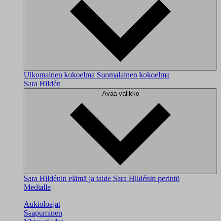
Ulkomainen kokoelma
Suomalainen kokoelma
Sara Hildén
Avaa valikko
Sara Hildénin elämä ja taide
Sara Hildénin perintö
Medialle
Aukioloajat
Saapuminen