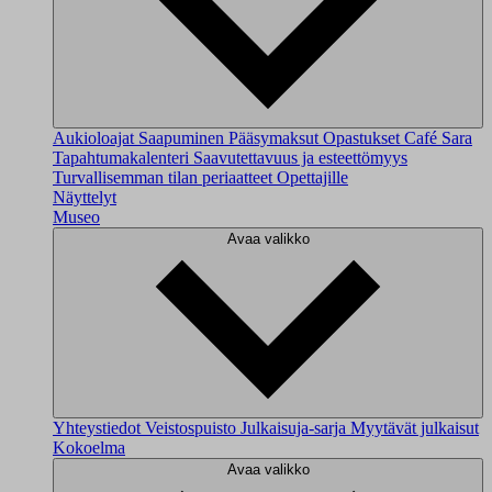
Aukioloajat
Saapuminen
Pääsymaksut
Opastukset
Café Sara
Tapahtumakalenteri
Saavutettavuus ja esteettömyys
Turvallisemman tilan periaatteet
Opettajille
Näyttelyt
Museo
Avaa valikko
Yhteystiedot
Veistospuisto
Julkaisuja-sarja
Myytävät julkaisut
Kokoelma
Avaa valikko