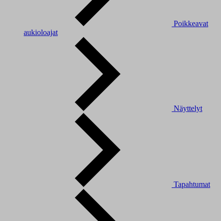
Poikkeavat
aukioloajat
Näyttelyt
Tapahtumat