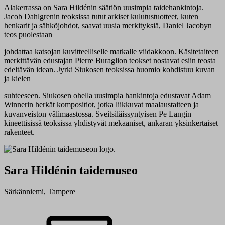
Alakerrassa on Sara Hildénin säätiön uusimpia taidehankintoja.
Jacob Dahlgrenin teoksissa tutut arkiset kulutustuotteet, kuten
henkarit ja sähköjohdot, saavat uusia merkityksiä, Daniel Jacobyn
teos puolestaan
johdattaa katsojan kuvitteelliselle matkalle viidakkoon. Käsitetaiteen
merkittävän edustajan Pierre Buraglion teokset nostavat esiin teosta
edeltävän idean. Jyrki Siukosen teoksissa huomio kohdistuu kuvan
ja kielen
suhteeseen. Siukosen ohella uusimpia hankintoja edustavat Adam
Winnerin herkät kompositiot, jotka liikkuvat maalaustaiteen ja
kuvanveiston välimaastossa. Sveitsiläissyntyisen Pe Langin
kineettisissä teoksissa yhdistyvät mekaaniset, ankaran yksinkertaiset
rakenteet.
Sara Hildénin taidemuseo
Särkänniemi, Tampere