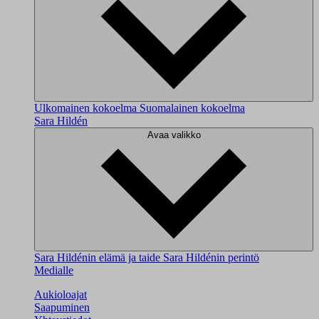
Ulkomainen kokoelma
Suomalainen kokoelma
Sara Hildén
Avaa valikko
Sara Hildénin elämä ja taide
Sara Hildénin perintö
Medialle
Aukioloajat
Saapuminen