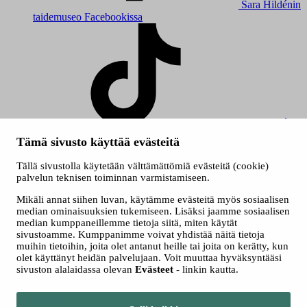
Sara Hildénin
taidemuseo Facebookissa
Sara Hildénin
taidemuseo TikTokissa
Tämä sivusto käyttää evästeitä
© 2026 Tampereen kaupunki
Tällä sivustolla käytetään välttämättömiä evästeitä (cookie)
Evästeet
palvelun teknisen toiminnan varmistamiseen.
Saavutettavuusseloste
Mikäli annat siihen luvan, käytämme evästeitä myös sosiaalisen
median ominaisuuksien tukemiseen. Lisäksi jaamme sosiaalisen
median kumppaneillemme tietoja siitä, miten käytät
sivustoamme. Kumppanimme voivat yhdistää näitä tietoja
muihin tietoihin, joita olet antanut heille tai joita on kerätty, kun
olet käyttänyt heidän palvelujaan. Voit muuttaa hyväksyntääsi
sivuston alalaidassa olevan
Evästeet
- linkin kautta.
Siirry tampere.fi