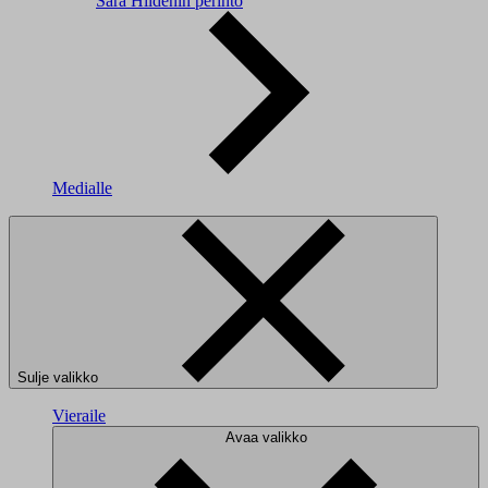
Sara Hildénin perintö
Medialle
Sulje valikko
Vieraile
Avaa valikko