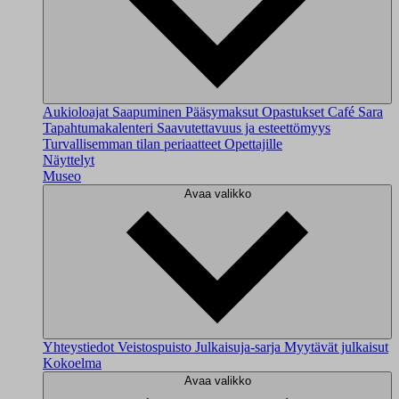
Aukioloajat
Saapuminen
Pääsymaksut
Opastukset
Café Sara
Tapahtumakalenteri
Saavutettavuus ja esteettömyys
Turvallisemman tilan periaatteet
Opettajille
Näyttelyt
Museo
Avaa valikko
Yhteystiedot
Veistospuisto
Julkaisuja-sarja
Myytävät julkaisut
Kokoelma
Avaa valikko