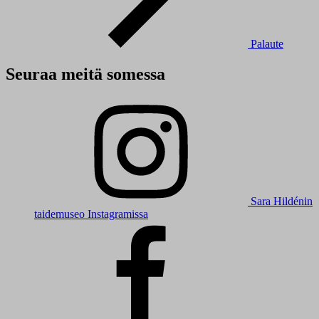
Palaute
Seuraa meitä somessa
Sara Hildénin
taidemuseo Instagramissa