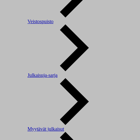
Veistospuisto
Julkaisuja-sarja
Myytävät julkaisut