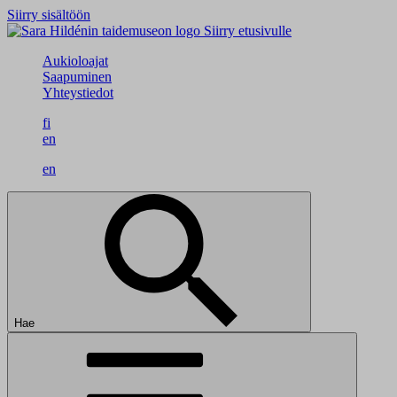
Siirry sisältöön
Siirry etusivulle
Aukioloajat
Saapuminen
Yhteystiedot
fi
en
en
Hae