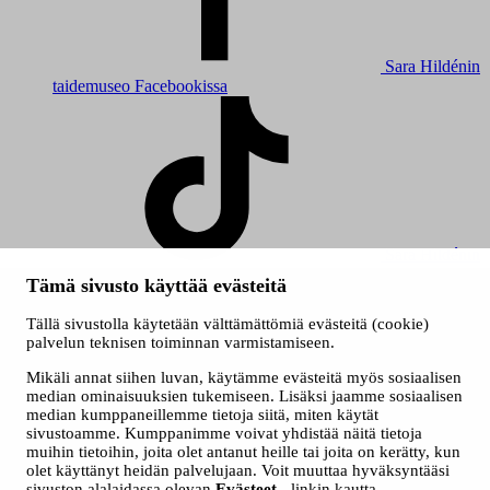
Sara Hildénin
taidemuseo Facebookissa
Sara Hildénin
taidemuseo TikTokissa
Tämä sivusto käyttää evästeitä
© 2026 Tampereen kaupunki
Tällä sivustolla käytetään välttämättömiä evästeitä (cookie)
Evästeet
palvelun teknisen toiminnan varmistamiseen.
Saavutettavuusseloste
Mikäli annat siihen luvan, käytämme evästeitä myös sosiaalisen
median ominaisuuksien tukemiseen. Lisäksi jaamme sosiaalisen
median kumppaneillemme tietoja siitä, miten käytät
sivustoamme. Kumppanimme voivat yhdistää näitä tietoja
muihin tietoihin, joita olet antanut heille tai joita on kerätty, kun
olet käyttänyt heidän palvelujaan. Voit muuttaa hyväksyntääsi
sivuston alalaidassa olevan
Evästeet
- linkin kautta.