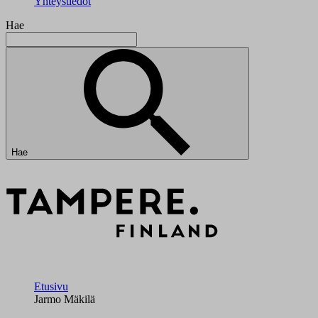
Yhteystiedot
Hae
Hae
Etusivu
Jarmo Mäkilä