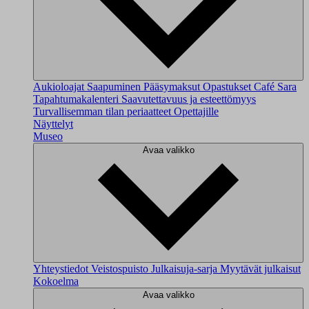
Aukioloajat
Saapuminen
Pääsymaksut
Opastukset
Café Sara
Tapahtumakalenteri
Saavutettavuus ja esteettömyys
Turvallisemman tilan periaatteet
Opettajille
Näyttelyt
Museo
Avaa valikko
Yhteystiedot
Veistospuisto
Julkaisuja-sarja
Myytävät julkaisut
Kokoelma
Avaa valikko