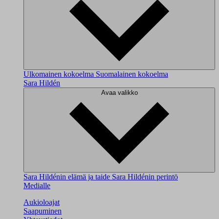
Ulkomainen kokoelma
Suomalainen kokoelma
Sara Hildén
Avaa valikko
Sara Hildénin elämä ja taide
Sara Hildénin perintö
Medialle
Aukioloajat
Saapuminen