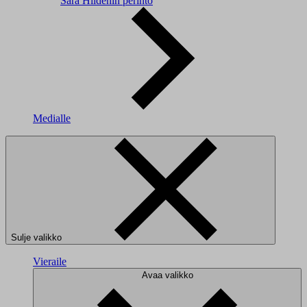
Sara Hildénin perintö
Medialle
Sulje valikko
Vieraile
Avaa valikko