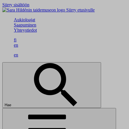
Siirry sisältöön
Siirry etusivulle
Aukioloajat
Saapuminen
Yhteystiedot
fi
en
en
Hae