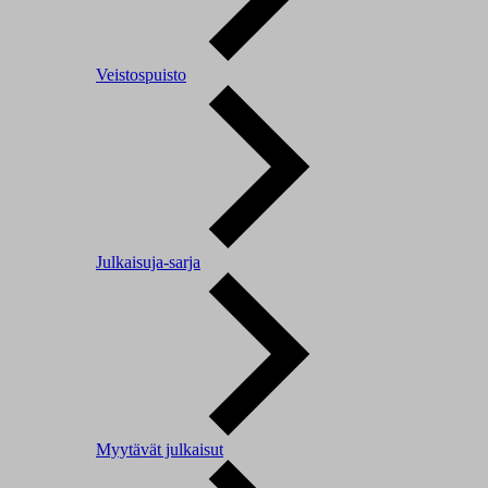
Veistospuisto
Julkaisuja-sarja
Myytävät julkaisut