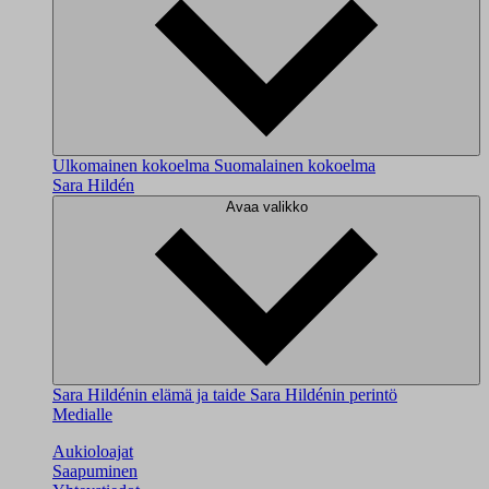
Ulkomainen kokoelma
Suomalainen kokoelma
Sara Hildén
Avaa valikko
Sara Hildénin elämä ja taide
Sara Hildénin perintö
Medialle
Aukioloajat
Saapuminen