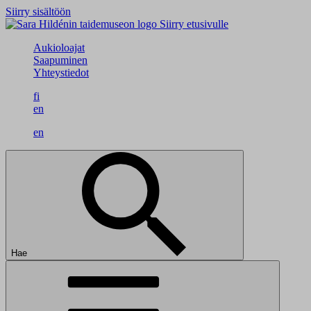
Siirry sisältöön
Siirry etusivulle
Aukioloajat
Saapuminen
Yhteystiedot
fi
en
en
Hae