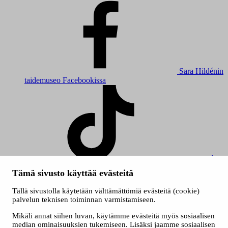
Sara Hildénin
taidemuseo Facebookissa
Sara Hildénin
taidemuseo TikTokissa
Tämä sivusto käyttää evästeitä
© 2026 Tampereen kaupunki
Tällä sivustolla käytetään välttämättömiä evästeitä (cookie)
Evästeet
palvelun teknisen toiminnan varmistamiseen.
Saavutettavuusseloste
Mikäli annat siihen luvan, käytämme evästeitä myös sosiaalisen
median ominaisuuksien tukemiseen. Lisäksi jaamme sosiaalisen