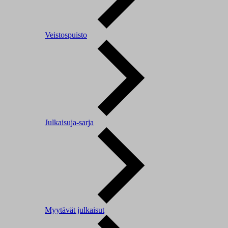
Veistospuisto
Julkaisuja-sarja
Myytävät julkaisut