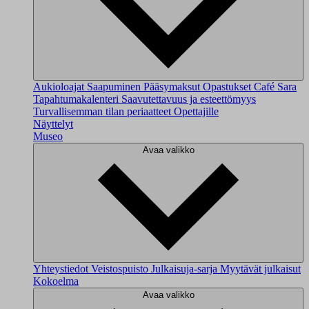
Aukioloajat
Saapuminen
Pääsymaksut
Opastukset
Café Sara
Tapahtumakalenteri
Saavutettavuus ja esteettömyys
Turvallisemman tilan periaatteet
Opettajille
Näyttelyt
Museo
Avaa valikko
Yhteystiedot
Veistospuisto
Julkaisuja-sarja
Myytävät julkaisut
Kokoelma
Avaa valikko