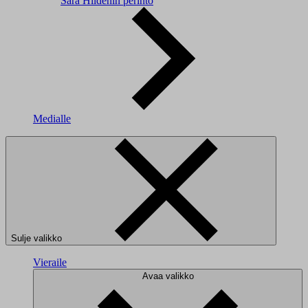
Sara Hildénin perintö
Medialle
Sulje valikko
Vieraile
Avaa valikko