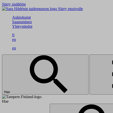
Siirry sisältöön
Siirry etusivulle
Aukioloajat
Saapuminen
Yhteystiedot
fi
en
en
Hae
Hae