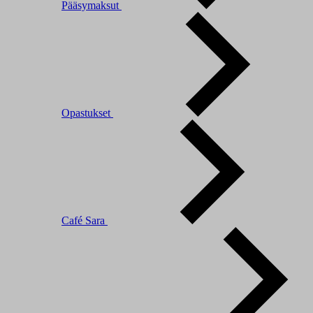
Pääsymaksut
Opastukset
Café Sara