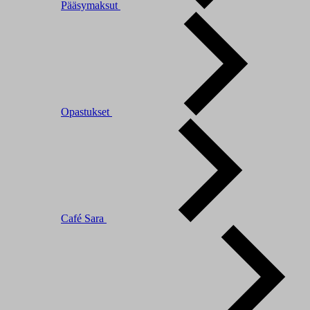
Pääsymaksut
Opastukset
Café Sara