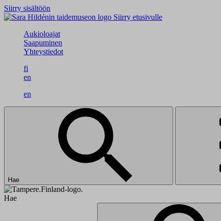
Siirry sisältöön
Siirry etusivulle
Aukioloajat
Saapuminen
Yhteystiedot
fi
en
en
Hae
Hae