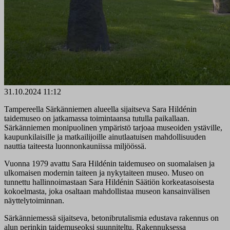
31.10.2024 11:12
Tampereella Särkänniemen alueella sijaitseva Sara Hildénin
taidemuseo on jatkamassa toimintaansa tutulla paikallaan.
Särkänniemen monipuolinen ympäristö tarjoaa museoiden ystäville,
kaupunkilaisille ja matkailijoille ainutlaatuisen mahdollisuuden
nauttia taiteesta luonnonkauniissa miljöössä.
Vuonna 1979 avattu Sara Hildénin taidemuseo on suomalaisen ja
ulkomaisen modernin taiteen ja nykytaiteen museo. Museo on
tunnettu hallinnoimastaan Sara Hildénin Säätiön korkeatasoisesta
kokoelmasta, joka osaltaan mahdollistaa museon kansainvälisen
näyttelytoiminnan.
Särkänniemessä sijaitseva, betonibrutalismia edustava rakennus on
alun perinkin taidemuseoksi suunniteltu. Rakennuksessa