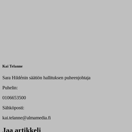
Kai Telanne
Sara Hildénin säätiön hallituksen puheenjohtaja
Puhelin:
0106653500
Sähköposti:
kai.telanne@almamedia.fi
Jaa artikkeli