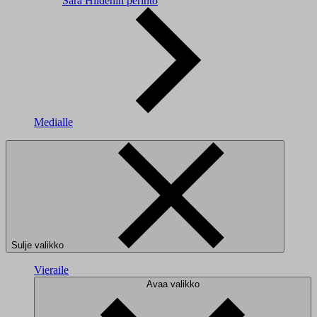
Sara Hildénin perintö
Medialle
Sulje valikko
Vieraile
Avaa valikko