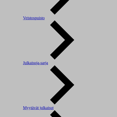
Veistospuisto
Julkaisuja-sarja
Myytävät julkaisut