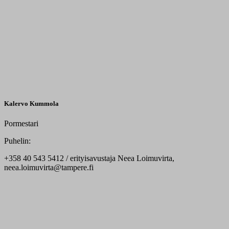
Kalervo Kummola
Pormestari
Puhelin:
+358 40 543 5412
/ erityisavustaja Neea Loimuvirta,
neea.loimuvirta@tampere.fi