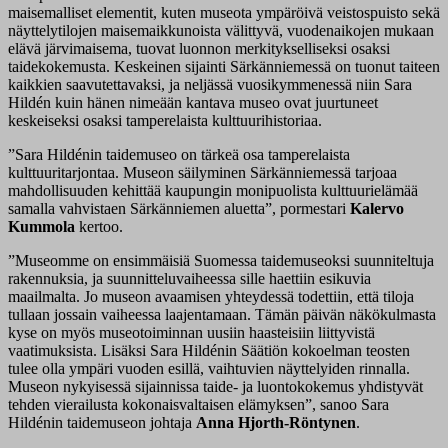
maisemalliset elementit, kuten museota ympäröivä veistospuisto sekä
näyttelytilojen maisemaikkunoista välittyvä, vuodenaikojen mukaan
elävä järvimaisema, tuovat luonnon merkitykselliseksi osaksi
taidekokemusta. Keskeinen sijainti Särkänniemessä on tuonut taiteen
kaikkien saavutettavaksi, ja neljässä vuosikymmenessä niin Sara
Hildén kuin hänen nimeään kantava museo ovat juurtuneet
keskeiseksi osaksi tamperelaista kulttuurihistoriaa.
”Sara Hildénin taidemuseo on tärkeä osa tamperelaista
kulttuuritarjontaa. Museon säilyminen Särkänniemessä tarjoaa
mahdollisuuden kehittää kaupungin monipuolista kulttuurielämää
samalla vahvistaen Särkänniemen aluetta”, pormestari
Kalervo
Kummola
kertoo.
”Museomme on ensimmäisiä Suomessa taidemuseoksi suunniteltuja
rakennuksia, ja suunnitteluvaiheessa sille haettiin esikuvia
maailmalta. Jo museon avaamisen yhteydessä todettiin, että tiloja
tullaan jossain vaiheessa laajentamaan. Tämän päivän näkökulmasta
kyse on myös museotoiminnan uusiin haasteisiin liittyvistä
vaatimuksista. Lisäksi Sara Hildénin Säätiön kokoelman teosten
tulee olla ympäri vuoden esillä, vaihtuvien näyttelyiden rinnalla.
Museon nykyisessä sijainnissa taide- ja luontokokemus yhdistyvät
tehden vierailusta kokonaisvaltaisen elämyksen”, sanoo Sara
Hildénin taidemuseon johtaja
Anna Hjorth-Röntynen
.