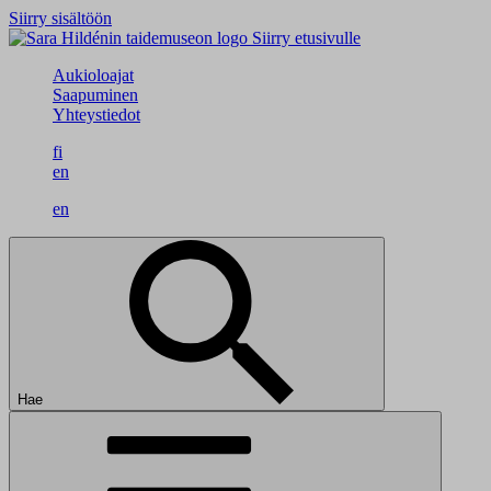
Siirry sisältöön
Siirry etusivulle
Aukioloajat
Saapuminen
Yhteystiedot
fi
en
en
Hae