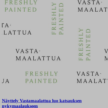
Näyttely Vastamaalattua luo katsauksen
nykymaalaukseen