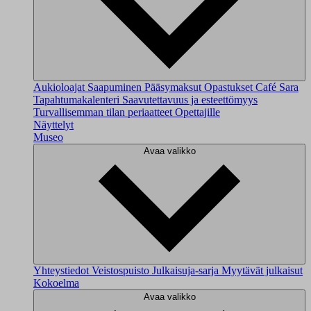
Aukioloajat
Saapuminen
Pääsymaksut
Opastukset
Café Sara
Tapahtumakalenteri
Saavutettavuus ja esteettömyys
Turvallisemman tilan periaatteet
Opettajille
Näyttelyt
Museo
Avaa valikko
Yhteystiedot
Veistospuisto
Julkaisuja-sarja
Myytävät julkaisut
Kokoelma
Avaa valikko