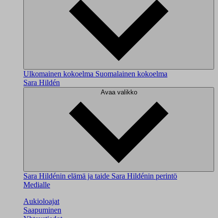
Ulkomainen kokoelma
Suomalainen kokoelma
Sara Hildén
Avaa valikko
Sara Hildénin elämä ja taide
Sara Hildénin perintö
Medialle
Aukioloajat
Saapuminen