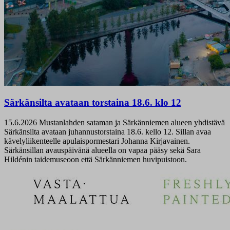
Särkänsilta avataan torstaina 18.6. klo 12
15.6.2026
Mustanlahden sataman ja Särkänniemen alueen yhdistävä
Särkänsilta avataan juhannustorstaina 18.6. kello 12. Sillan avaa
kävelyliikenteelle apulaispormestari Johanna Kirjavainen.
Särkänsillan avauspäivänä alueella on vapaa pääsy sekä Sara
Hildénin taidemuseoon että Särkänniemen huvipuistoon.