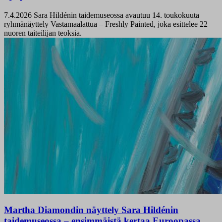
7.4.2026
Sara Hildénin taidemuseossa avautuu 14. toukokuuta
ryhmänäyttely Vastamaalattua – Freshly Painted, joka esittelee 22
nuoren taiteilijan teoksia.
Martha Diamondin näyttely Sara Hildénin
taidemuseossa – ensimmäistä kertaa Euroopassa