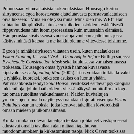
Puhuessaan viimeaikaisista kokemuksistaan Houseago kertoo
siirtyneensä egoa korostavasta ajattelutavasta perustavanlaatuiseen
oivallukseen: ”Minä en ole yksi minä. Minä olen me, WE!” Hän
suhtautuu lämpimästi ajatukseen kaikkien asioiden keskinäisestä
riippuvuudesta niin luomisprosessissa kuin muussakin elämässä.
Hän perustaa käsityksensä vuosisatoja vanhaan ajatteluun, jossa
käsitys minästä katoaa ja me kaikki olemme yhteydessä toisiimme.
Egoon ja minäkäsitykseen viitataan usein, kuten maalauksessa
Vision Painting II – Soul Visit – Dead Self & Befo
re Birth ja sarjassa
Psychedelic Construction Ma
s
k
sekä kuuluisassa varhaisemmassa
teoksessa, Houseagon omaa fyysistä hahmoa kuvaavassa
kipsivaloksessa
Squatting Man
(2005). Teos voidaan tulkita kovaksi
ja tyhjäksi kuoreksi, jonka sen asukas on luonut yltään.
Pahvilaatikoista tehdyt
Soul House
-veistokset esittävät psykologisia
mielentiloja, joihin laatikoiden kyljessä näkyvä muuttofirman logo
tuo omaa runollista vaikutelmaansa. Näiden kuviteltujen
ympäristöjen rinnalla näyttelyssä nähdään figuratiivisempia
Vision
Paintings
-sarjan teoksia, jotka kertovat taiteilijan löytöretkistä
omaan mieleen ja ulkomaailmaan.
Kunkin mukana olevan taiteilijan teoksiin johtaneet veistoprosessit
edustavat omalla tavallaan ajan mittaan tapahtuvan
muodonmuutoksen ja kirkastumisen tasoja. Nick Caven teoksissa