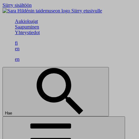
Siirry sisältöön
Siirry etusivulle
Aukioloajat
Saapuminen
Yhteystiedot
fi
en
en
Hae