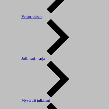
Veistospuisto
Julkaisuja-sarja
Myytävät julkaisut