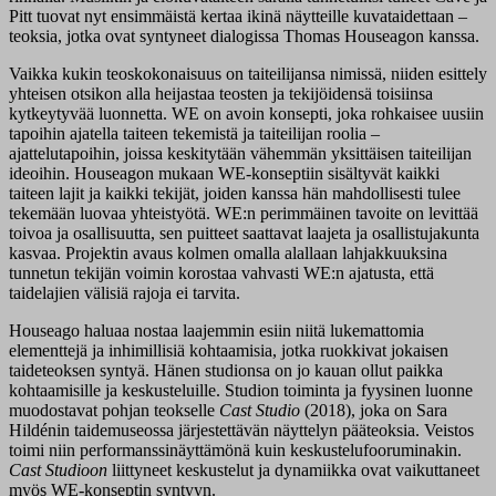
Pitt tuovat nyt ensimmäistä kertaa ikinä näytteille kuvataidettaan –
teoksia, jotka ovat syntyneet dialogissa Thomas Houseagon kanssa.
Vaikka kukin teoskokonaisuus on taiteilijansa nimissä, niiden esittely
yhteisen otsikon alla heijastaa teosten ja tekijöidensä toisiinsa
kytkeytyvää luonnetta. WE on avoin konsepti, joka rohkaisee uusiin
tapoihin ajatella taiteen tekemistä ja taiteilijan roolia –
ajattelutapoihin, joissa keskitytään vähemmän yksittäisen taiteilijan
ideoihin. Houseagon mukaan WE-konseptiin sisältyvät kaikki
taiteen lajit ja kaikki tekijät, joiden kanssa hän mahdollisesti tulee
tekemään luovaa yhteistyötä. WE:n perimmäinen tavoite on levittää
toivoa ja osallisuutta, sen puitteet saattavat laajeta ja osallistujakunta
kasvaa. Projektin avaus kolmen omalla alallaan lahjakkuuksina
tunnetun tekijän voimin korostaa vahvasti WE:n ajatusta, että
taidelajien välisiä rajoja ei tarvita.
Houseago haluaa nostaa laajemmin esiin niitä lukemattomia
elementtejä ja inhimillisiä kohtaamisia, jotka ruokkivat jokaisen
taideteoksen syntyä. Hänen studionsa on jo kauan ollut paikka
kohtaamisille ja keskusteluille. Studion toiminta ja fyysinen luonne
muodostavat pohjan teokselle
Cast Studio
(2018), joka on Sara
Hildénin taidemuseossa järjestettävän näyttelyn pääteoksia. Veistos
toimi niin performanssinäyttämönä kuin keskustelufooruminakin.
Cast Studioon
liittyneet keskustelut ja dynamiikka ovat vaikuttaneet
myös WE-konseptin syntyyn.