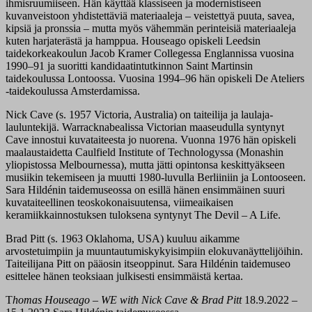
ihmisruumiiseen. Hän käyttää klassiseen ja modernistiseen
kuvanveistoon yhdistettäviä materiaaleja – veistettyä puuta, savea,
kipsiä ja pronssia – mutta myös vähemmän perinteisiä materiaaleja
kuten harjaterästä ja hamppua. Houseago opiskeli Leedsin
taidekorkeakoulun Jacob Kramer Collegessa Englannissa vuosina
1990–91 ja suoritti kandidaatintutkinnon Saint Martinsin
taidekoulussa Lontoossa. Vuosina 1994–96 hän opiskeli De Ateliers
-taidekoulussa Amsterdamissa.
Nick Cave (s. 1957 Victoria, Australia) on taiteilija ja laulaja-
lauluntekijä. Warracknabealissa Victorian maaseudulla syntynyt
Cave innostui kuvataiteesta jo nuorena. Vuonna 1976 hän opiskeli
maalaustaidetta Caulfield Institute of Technologyssa (Monashin
yliopistossa Melbournessa), mutta jätti opintonsa keskittyäkseen
musiikin tekemiseen ja muutti 1980-luvulla Berliiniin ja Lontooseen.
Sara Hildénin taidemuseossa on esillä hänen ensimmäinen suuri
kuvataiteellinen teoskokonaisuutensa, viimeaikaisen
keramiikkainnostuksen tuloksena syntynyt The Devil – A Life.
Brad Pitt (s. 1963 Oklahoma, USA) kuuluu aikamme
arvostetuimpiin ja muuntautumiskykyisimpiin elokuvanäyttelijöihin.
Taiteilijana Pitt on pääosin itseoppinut. Sara Hildénin taidemuseo
esittelee hänen teoksiaan julkisesti ensimmäistä kertaa.
T
homas Houseago – WE with Nick Cave & Brad Pitt
18.9.2022 –