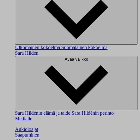
Ulkomainen kokoelma
Suomalainen kokoelma
Sara Hildén
Avaa valikko
Sara Hildénin elämä ja taide
Sara Hildénin perintö
Medialle
Aukioloajat
Saapuminen