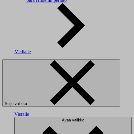
Sara Hildénin perintö
Medialle
Sulje valikko
Vieraile
Avaa valikko