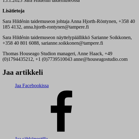
15.1.2023 Sara Hildénin taidemuseossa
Lisätietoja
Sara Hildénin taidemuseon johtaja Anna Hjorth-Röntynen, +358 40
185 4132, anna.hjorth-rontynen@tampere.fi
Sara Hildénin taidemuseon näyttelypäällikkö Sarianne Soikkonen,
+358 40 801 6088, sarianne.soikkonen@tampere.fi
Thomas Houseago Studion manageri, Anne Haack, +49
(0)1794435212, +1 (0)7739510043 anne@houseagostudio.com
Jaa artikkeli
Jaa Facebookissa
Jaa sähköpostilla