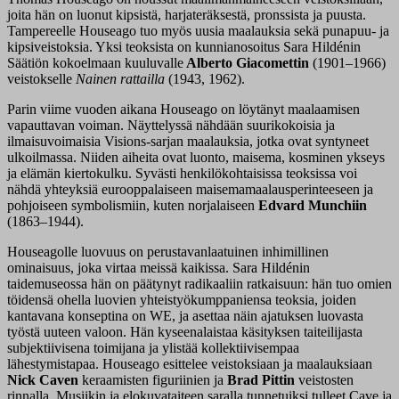
joita hän on luonut kipsistä, harjateräksestä, pronssista ja puusta.
Tampereelle Houseago tuo myös uusia maalauksia sekä punapuu- ja
kipsiveistoksia. Yksi teoksista on kunnianosoitus Sara Hildénin
Säätiön kokoelmaan kuuluvalle
Alberto Giacomettin
(1901–1966)
veistokselle
Nainen rattailla
(1943, 1962).
Parin viime vuoden aikana Houseago on löytänyt maalaamisen
vapauttavan voiman. Näyttelyssä nähdään suurikokoisia ja
ilmaisuvoimaisia Visions-sarjan maalauksia, jotka ovat syntyneet
ulkoilmassa. Niiden aiheita ovat luonto, maisema, kosminen ykseys
ja elämän kiertokulku. Syvästi henkilökohtaisissa teoksissa voi
nähdä yhteyksiä eurooppalaiseen maisemamaalausperinteeseen ja
pohjoiseen symbolismiin, kuten norjalaiseen
Edvard Munchiin
(1863–1944).
Houseagolle luovuus on perustavanlaatuinen inhimillinen
ominaisuus, joka virtaa meissä kaikissa. Sara Hildénin
taidemuseossa hän on päätynyt radikaaliin ratkaisuun: hän tuo omien
töidensä ohella luovien yhteistyökumppaniensa teoksia, joiden
kantavana konseptina on WE, ja asettaa näin ajatuksen luovasta
työstä uuteen valoon. Hän kyseenalaistaa käsityksen taiteilijasta
subjektiivisena toimijana ja ylistää kollektiivisempaa
lähestymistapaa. Houseago esittelee veistoksiaan ja maalauksiaan
Nick Caven
keraamisten figuriinien ja
Brad Pittin
veistosten
rinnalla. Musiikin ja elokuvataiteen saralla tunnetuiksi tulleet Cave ja