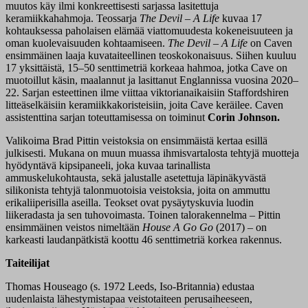
muutos käy ilmi konkreettisesti sarjassa lasitettuja
keramiikkahahmoja. Teossarja
The Devil – A Life
kuvaa 17
kohtauksessa paholaisen elämää viattomuudesta kokeneisuuteen ja
oman kuolevaisuuden kohtaamiseen.
The Devil – A Life
on Caven
ensimmäinen laaja kuvataiteellinen teoskokonaisuus. Siihen kuuluu
17 yksittäistä, 15–50 senttimetriä korkeaa hahmoa, jotka Cave on
muotoillut käsin, maalannut ja lasittanut Englannissa vuosina 2020–
22. Sarjan esteettinen ilme viittaa viktorianaikaisiin Staffordshiren
litteäselkäisiin keramiikkakoristeisiin, joita Cave keräilee. Caven
assistenttina sarjan toteuttamisessa on toiminut
Corin Johnson.
Valikoima Brad Pittin veistoksia on ensimmäistä kertaa esillä
julkisesti. Mukana on muun muassa ihmisvartalosta tehtyjä muotteja
hyödyntävä kipsipaneeli, joka kuvaa tarinallista
ammuskelukohtausta, sekä jalustalle asetettuja läpinäkyvästä
silikonista tehtyjä talonmuotoisia veistoksia, joita on ammuttu
erikaliiperisilla aseilla. Teokset ovat pysäytyskuvia luodin
liikeradasta ja sen tuhovoimasta. Toinen talorakennelma – Pittin
ensimmäinen veistos nimeltään
House A Go Go
(2017) – on
karkeasti laudanpätkistä koottu 46 senttimetriä korkea rakennus.
Taiteilijat
Thomas Houseago (s. 1972 Leeds, Iso-Britannia) edustaa
uudenlaista lähestymistapaa veistotaiteen perusaiheeseen,