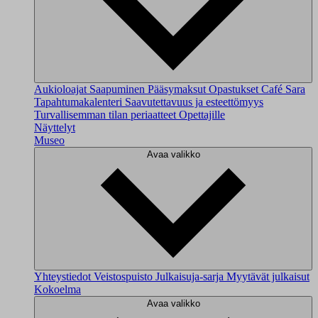
Aukioloajat
Saapuminen
Pääsymaksut
Opastukset
Café Sara
Tapahtumakalenteri
Saavutettavuus ja esteettömyys
Turvallisemman tilan periaatteet
Opettajille
Näyttelyt
Museo
Avaa valikko
Yhteystiedot
Veistospuisto
Julkaisuja-sarja
Myytävät julkaisut
Kokoelma
Avaa valikko